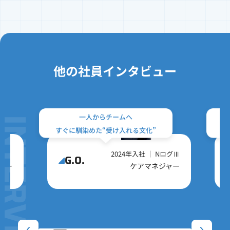
他の社員インタビュー
一人からチームへ
NTERVIEW
株式会社ログ
すぐに馴染めた“受け入れる文化”
ログⅡ
2024年入社 ｜ NログⅢ
G.O.
ャー
ケアマネジャー